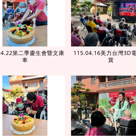
.04.22第二季慶生會暨文康
115.04.16美力台灣3
車
賞