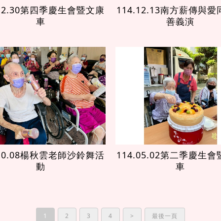
.12.30第四季慶生會暨文康
114.12.13南方薪傳與
車
善義演
.10.08楊秋雲老師沙鈴舞活
114.05.02第二季慶生
動
車
1
2
3
4
>
最後一頁