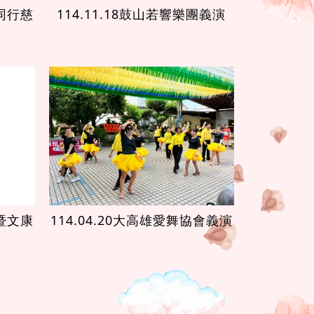
愛同行慈
114.11.18鼓山若響樂團義演
會暨文康
114.04.20大高雄愛舞協會義演